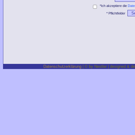
*Ich akzeptiere die
Date
S
* Pflichtfelder
Datenschutzerklärung
| © by Nestler | designed & d